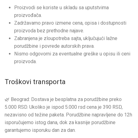
Proizvodi se koriste u skladu sa uputstvima
proizvođača.
Zadržavamo pravo izmene cena, opisa i dostupnosti
proizvoda bez prethodne najave.
Zabranjena je zloupotreba sajta, uključujući lažne
porudžbine i povrede autorskih prava.
Nismo odgovorni za eventualne greške u opisu ili ceni
proizvoda.
Troškovi transporta
🌿 Beograd: Dostava je besplatna za porudžbine preko
5.000 RSD. Ukoliko je ispod 5.000 rsd cena je 390 RSD,
nezavisno od težine paketa. Porudžbine napravljene do 12h
isporučujemo istog dana, dok za kasnije porudžbine
garantujemo isporuku dan za dan.