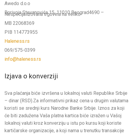
Awedo d.o.o
Borivoja Stevanovića 15, 11010 Beograd4690 –
Nespecijalizovana trgovina na veliko
MB 22068369
PIB 114773955
Haleness.rs
069/575-0399
info@haleness.rs
Izjava o konverziji
Sva plaćanja biće izvršena u lokalnoj valuti Republike Srbije
– dinar (RSD).Za informativni prikaz cena u drugim valutama
koristi se srednji kurs Narodne Banke Srbije. Iznos za koji
će biti zadužena Vaša platna kartica biće izražen u Vašoj
lokalnoj valuti kroz konverziju u istu po kursu koji koriste
kartičarske organizacije, a koji nama u trenutku transakcije