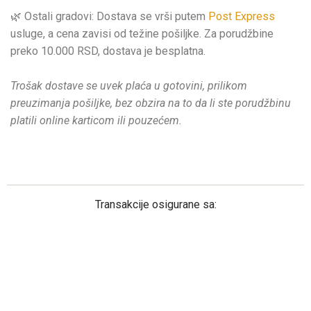
🌿 Ostali gradovi: Dostava se vrši putem
Post Express
usluge, a cena zavisi od težine pošiljke. Za porudžbine
preko 10.000 RSD, dostava je besplatna.
Trošak dostave se uvek plaća u gotovini, prilikom
preuzimanja pošiljke, bez obzira na to da li ste porudžbinu
platili online karticom ili pouzećem.
Transakcije osigurane sa: