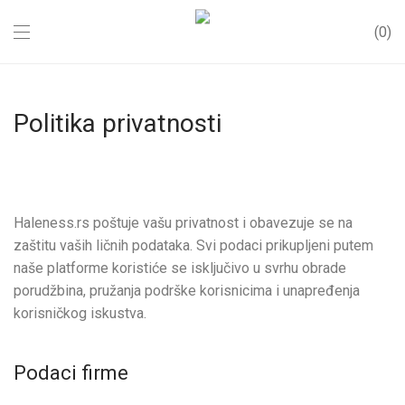
0
Politika privatnosti
Haleness.rs poštuje vašu privatnost i obavezuje se na
zaštitu vaših ličnih podataka. Svi podaci prikupljeni putem
naše platforme koristiće se isključivo u svrhu obrade
porudžbina, pružanja podrške korisnicima i unapređenja
korisničkog iskustva.
Podaci firme