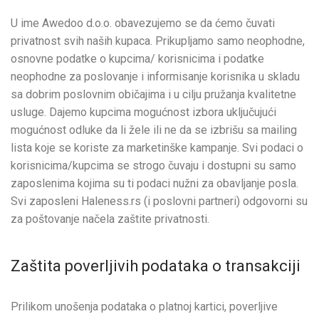
U ime Awedoo d.o.o. obavezujemo se da ćemo čuvati
privatnost svih naših kupaca. Prikupljamo samo neophodne,
osnovne podatke o kupcima/ korisnicima i podatke
neophodne za poslovanje i informisanje korisnika u skladu
sa dobrim poslovnim običajima i u cilju pružanja kvalitetne
usluge. Dajemo kupcima mogućnost izbora uključujući
mogućnost odluke da li žele ili ne da se izbrišu sa mailing
lista koje se koriste za marketinške kampanje. Svi podaci o
korisnicima/kupcima se strogo čuvaju i dostupni su samo
zaposlenima kojima su ti podaci nužni za obavljanje posla.
Svi zaposleni Haleness.rs (i poslovni partneri) odgovorni su
za poštovanje načela zaštite privatnosti.
Zaštita poverljivih podataka o transakciji
Prilikom unošenja podataka o platnoj kartici, poverljive