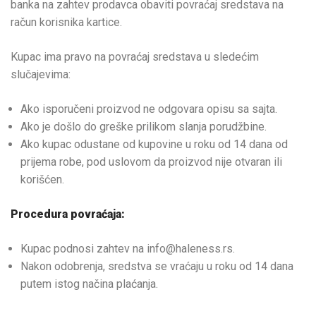
banka na zahtev prodavca obaviti povraćaj sredstava na
račun korisnika kartice.
Kupac ima pravo na povraćaj sredstava u sledećim
slučajevima:
Ako isporučeni proizvod ne odgovara opisu sa sajta.
Ako je došlo do greške prilikom slanja porudžbine.
Ako kupac odustane od kupovine u roku od 14 dana od
prijema robe, pod uslovom da proizvod nije otvaran ili
korišćen.
Procedura povraćaja:
Kupac podnosi zahtev na info@haleness.rs.
Nakon odobrenja, sredstva se vraćaju u roku od 14 dana
putem istog načina plaćanja.