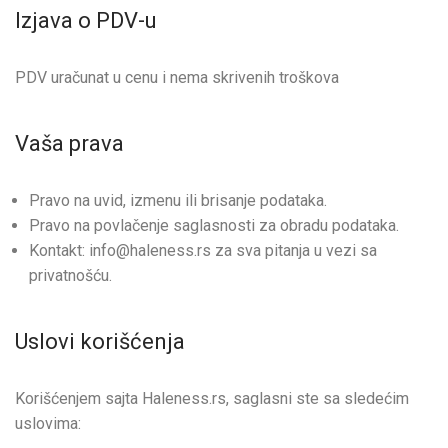
Izjava o PDV-u
PDV uračunat u cenu i nema skrivenih troškova
Vaša prava
Pravo na uvid, izmenu ili brisanje podataka.
Pravo na povlačenje saglasnosti za obradu podataka.
Kontakt: info@haleness.rs za sva pitanja u vezi sa
privatnošću.
Uslovi korišćenja
Korišćenjem sajta Haleness.rs, saglasni ste sa sledećim
uslovima: