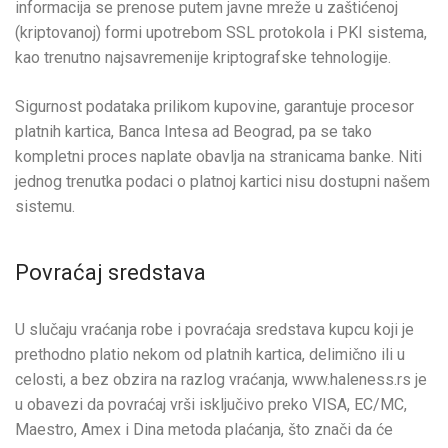
informacija se prenose putem javne mreže u zaštićenoj
(kriptovanoj) formi upotrebom SSL protokola i PKI sistema,
kao trenutno najsavremenije kriptografske tehnologije.
Sigurnost podataka prilikom kupovine, garantuje procesor
platnih kartica, Banca Intesa ad Beograd, pa se tako
kompletni proces naplate obavlja na stranicama banke. Niti
jednog trenutka podaci o platnoj kartici nisu dostupni našem
sistemu.
Povraćaj sredstava
U slučaju vraćanja robe i povraćaja sredstava kupcu koji je
prethodno platio nekom od platnih kartica, delimično ili u
celosti, a bez obzira na razlog vraćanja, www.haleness.rs je
u obavezi da povraćaj vrši isključivo preko VISA, EC/MC,
Maestro, Amex i Dina metoda plaćanja, što znači da će