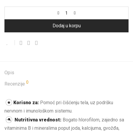
Dodaj u korpu
Opis
0
Recenzije
Korisno za:
Pomoć pri čišćenju tela, uz podršku
nervnom i imunološkom sistemu.
Nutritivna vrednost:
Bogato hlorofilom, zajedno sa
vitaminima B i mineralima poput joda, kalcijuma, gvožđa,