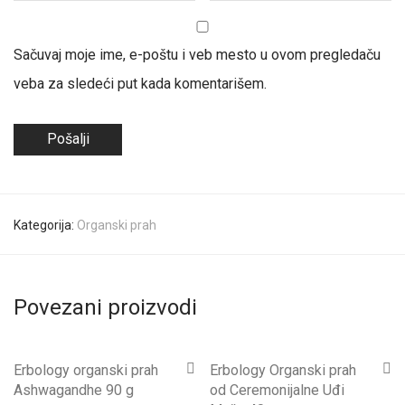
Sačuvaj moje ime, e-poštu i veb mesto u ovom pregledaču
veba za sledeći put kada komentarišem.
Kategorija:
Organski prah
Povezani proizvodi
Erbology organski prah
Erbology Organski prah
Ashwagandhe 90 g
od Ceremonijalne Uđi