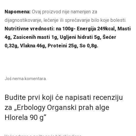
Napomena:
Ovaj proizvod nije namenjen za
dijagnostikovanje, lečenje ili sprečavanje bilo koje bolesti.
Nutritivne vrednosti: na 100g- Energija 249kcal, Masti
4g, Zasicenih masti 1g, Ugljeni hidrati 5g, Šećer
0,32g, Vlakna 46g, Proteini 25g, So 0,8g.
Još nema komentara.
Budite prvi koji će napisati recenziju
za „Erbology Organski prah alge
Hlorela 90 g“