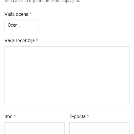
Vaša adresa e-pošte neće biti objavljena.
Vaša ocena
*
Vaša recenzija
*
Ime
*
E-pošta
*