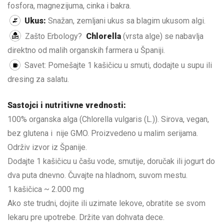
fosfora, magnezijuma, cinka i bakra.
Ukus:
Snažan, zemljani ukus sa blagim ukusom algi.
Zašto Erbology?
Chlorella
(vrsta alge) se nabavlja
direktno od malih organskih farmera u Španiji.
Savet: Pomešajte 1 kašičicu u smuti, dodajte u supu ili
dresing za salatu.
Sastojci i nutritivne vrednosti:
100% organska alga (Chlorella vulgaris (L.)). Sirova, vegan,
bez glutena i nije GMO. Proizvedeno u malim serijama.
Održiv izvor iz Španije.
Dodajte 1 kašičicu u čašu vode, smutije, doručak ili jogurt do
dva puta dnevno. Čuvajte na hladnom, suvom mestu.
1 kašičica ~ 2.000 mg
Ako ste trudni, dojite ili uzimate lekove, obratite se svom
lekaru pre upotrebe. Držite van dohvata dece.