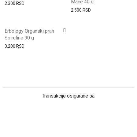
Mače 40 g
2.300
RSD
2.500
RSD
Erbology Organski prah
Spiruline 90 g
3.200
RSD
Transakcije osigurane sa: