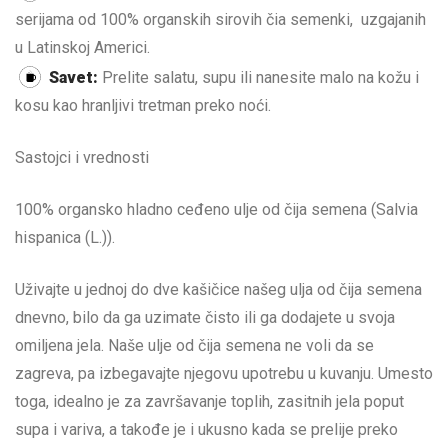
serijama od 100% organskih sirovih čia semenki, uzgajanih
u Latinskoj Americi.
Savet:
Prelite salatu, supu ili nanesite malo na kožu i
kosu kao hranljivi tretman preko noći.
Sastojci i vrednosti
100% organsko hladno ceđeno ulje od čija semena (Salvia
hispanica (L.)).
Uživajte u jednoj do dve kašičice našeg ulja od čija semena
dnevno, bilo da ga uzimate čisto ili ga dodajete u svoja
omiljena jela. Naše ulje od čija semena ne voli da se
zagreva, pa izbegavajte njegovu upotrebu u kuvanju. Umesto
toga, idealno je za završavanje toplih, zasitnih jela poput
supa i variva, a takođe je i ukusno kada se prelije preko