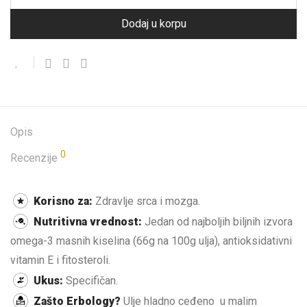
Dodaj u korpu
Opis
0
Recenzije
Korisno za:
Zdravlje srca i mozga.
Nutritivna vrednost:
Jedan od najboljih biljnih izvora
omega-3 masnih kiselina (66g na 100g ulja), antioksidativni
vitamin E i fitosteroli.
Ukus:
Specifičan.
Zašto Erbology?
Ulje hladno ceđeno u malim