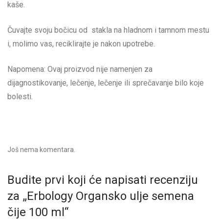
kaše.
Čuvajte svoju bočicu od stakla na hladnom i tamnom mestu
i, molimo vas, reciklirajte je nakon upotrebe.
Napomena: Ovaj proizvod nije namenjen za
dijagnostikovanje, lečenje, lečenje ili sprečavanje bilo koje
bolesti.
Još nema komentara.
Budite prvi koji će napisati recenziju
za „Erbology Organsko ulje semena
čije 100 ml“